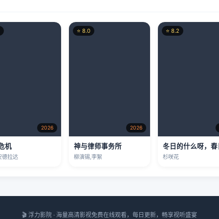
2026
2026
危机
神与律师事务所
安德拉达
柳演锡,李絮
杉咲花
🎬 浮力影院 · 海量高清影视免费在线观看，每日更新，畅享视听盛宴
所有影视剧资源均来自互联网，本站不提供储存、上传。若侵犯了您的权益，请联系
Copyright © 2026 浮力影院 All Rights Reserved