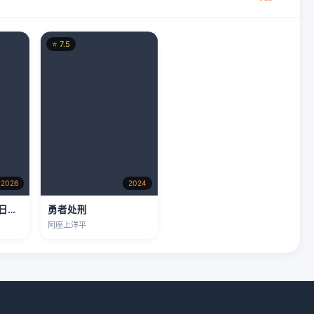
2026
2024
冬日的什么呀，春日的什么呢
勇者处刑
阿座上洋平
我们。