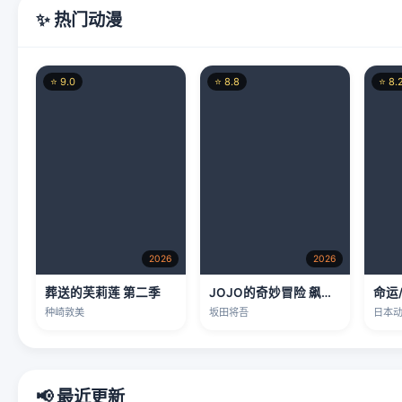
2026
2026
葬送的芙莉莲 第二季
JOJO的奇妙冒险 飙马野郎
命运
种崎敦美
坂田将吾
日本
📢 最近更新
⭐ 8.5
⭐ 6.4
⭐ 7.0