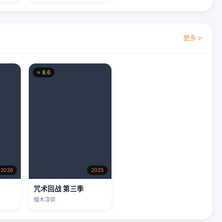
2026
2025
咒术回战 第三季
榎木淳弥
更多 >
⭐ 9.2