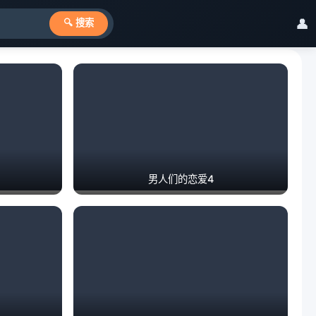
👤
🔍 搜索
男人们的恋爱4
JOJO的奇妙冒险 飙马野郎
更多 >