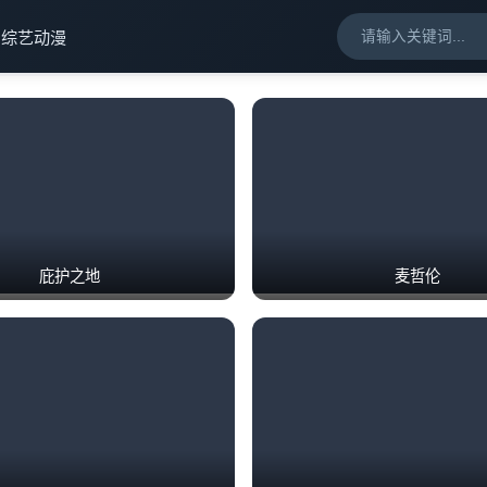
剧
综艺
动漫
庇护之地
麦哲伦
葬送的芙莉莲 第二季
戴洛奇小镇 第二季