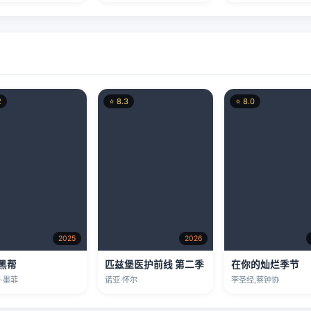
2025
2026
黑帮
匹兹堡医护前线 第二季
在你的灿烂季节
·墨菲
诺亚·怀尔
李圣经,蔡钟协
5
⭐ 8.0
⭐ 8.8