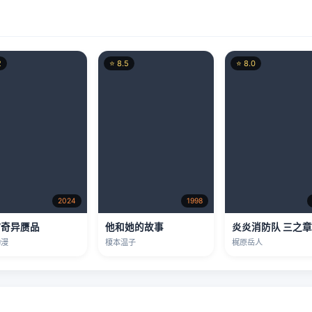
2024
1998
/奇异赝品
他和她的故事
炎炎消防队 三之
动漫
榎本温子
梶原岳人
⭐ 8.0
⭐ 8.2