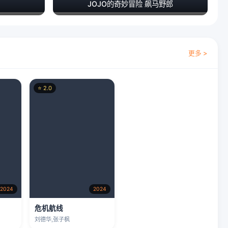
⭐ 2.0
2024
2024
危机航线
刘德华,张子枫
更多 >
⭐ 8.6