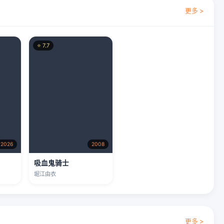
2026
2008
章
吸血鬼骑士
堀江由衣
更多 >
⭐ 7.5