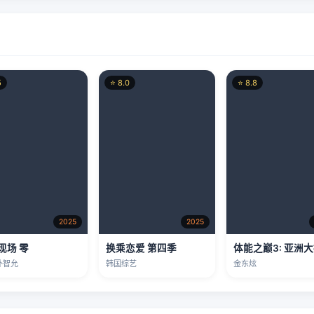
2025
2025
现场 零
换乘恋爱 第四季
体能之巅3: 亚洲
朴智允
韩国综艺
金东炫
2
⭐ 8.5
⭐ 8.0