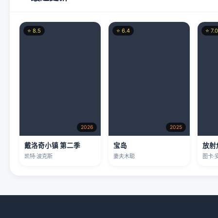
2026
2025
戴洛奇小镇 第二季
宝岛
放射
凯特·波克斯
妻夫木聪
图卡·
本站