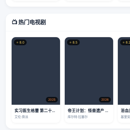
2025
2026
实习医生格蕾 第二十二季
帝王计划：怪兽遗产 第二季
浴血
艾伦·旁派
库尔特·拉塞尔
基里安
🎭 热门综艺
⭐ 7.5
⭐ 7.0
⭐ 8.