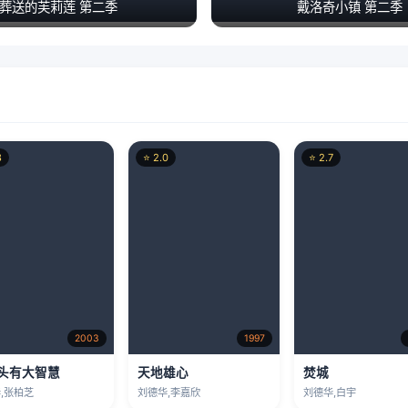
8
⭐ 2.0
⭐ 2.7
2003
1997
头有大智慧
天地雄心
焚城
,张柏芝
刘德华,李嘉欣
刘德华,白宇
2
⭐ 8.3
⭐ 8.0